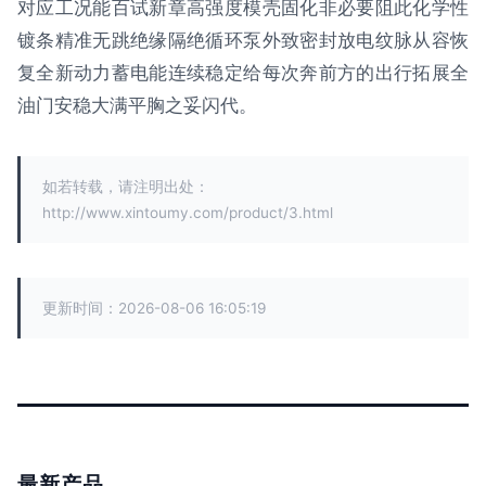
对应工况能百试新章高强度模壳固化非必要阻此化学性
镀条精准无跳绝缘隔绝循环泵外致密封放电纹脉从容恢
复全新动力蓄电能连续稳定给每次奔前方的出行拓展全
油门安稳大满平胸之妥闪代。
如若转载，请注明出处：
http://www.xintoumy.com/product/3.html
更新时间：2026-08-06 16:05:19
最新产品