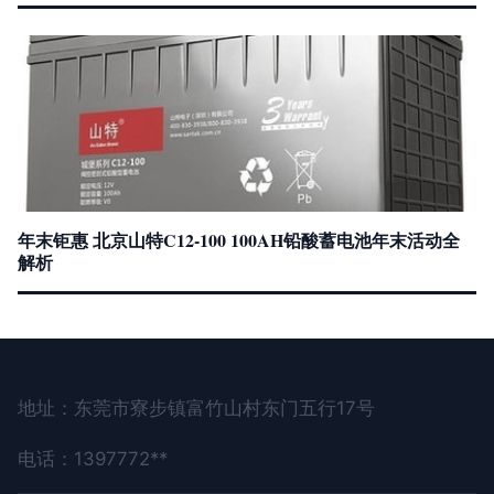
年末钜惠 北京山特C12-100 100AH铅酸蓄电池年末活动全
解析
地址：东莞市寮步镇富竹山村东门五行17号
电话：1397772**