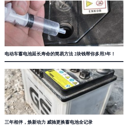
电动车蓄电池延长寿命的简易方法 2块钱帮你多用3年！
三年相伴，焕新动力 威驰更换蓄电池全记录