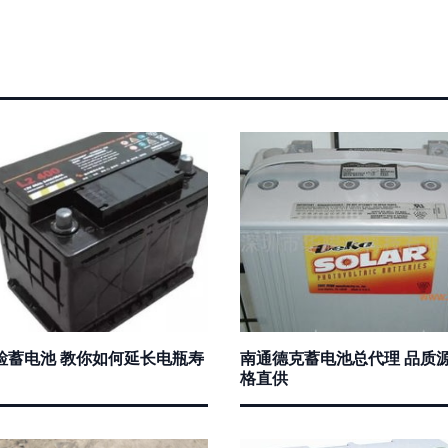
检蓄电池 教你如何延长电瓶寿
南通德克蓄电池总代理 品质
格直供