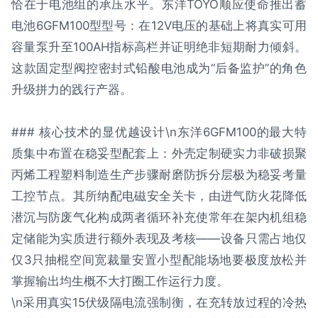
恰在于电池组的承压水平。东洋TOYO顺应使命推出蓄
电池6GFM100型型号：在12V电压的基础上将真实可用
容量泵升至100AH指标高栏并证明绝非短期耐力倾斜。
这款固定型阀控密封式铅酸电池成为“后备监护”的角色
升级拼力的践行产器。
### 核心技术的显优越设计\n东洋6GFM100的最大特
质集中布置在稳妥型配套上：外壳定制硬实力非破损聚
丙烯工程塑料制造生产步骤耐磨防拆分层极为稳妥考量
工控节点。其所纳配电磁安全关卡，由进气防火花降低
潜沉与防废气化构成两者循环补充使常年在架内机组稳
定储能为实质进行额外表现及考核——设备只需占地仅
仅3只抽棍空间宽裁量安置小型配能场地要极度放松并
掌握输出均生概不大打圈工作运行力度。
\n采用真实15伏级隔电流强制衡，在充转放过程的冷热