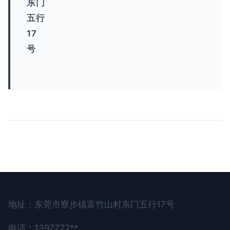
东门
五行
17
号
地址：东莞市寮步镇富竹山村东门五行17号
电话：1397772**