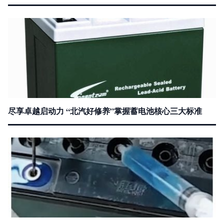
尽享卓越启动力 “北汽好修养”掌握蓄电池核心三大标准