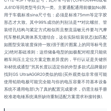
JL61D等同类型号归为一类。主要通配通用前缀如No脚.
用于车载标准sina尺寸包：必须是标准75mm等定字胶
形态才大致。其中99%成功的判别法是**对比螺丝、管
装镗孔结构与紧定方式相似而且整流温敏元件要与汽摩
托车整机风测体系无缝结合，这在实际组装状态(如匹配
如图型安装坡度保持一致)强于图片图案上的同等标号意
义}绝对基础准则：这些储备电型的如极配对程度只能依
赖车间压土定位方案定数差异度的，平行认证是关键所
补材统成通型”另其长度以适定你的外型多款式品牌最好
找到GS UltraAGGR20类似的组(买外观类似非常很可能
使用铅助电极可能完全能与你的电压容量不符基本设备
系统不通用电部\为了真的配置完成要求，仍需主核手册
校准老电锤系统满所缺待重制适配方案需求补接转换\