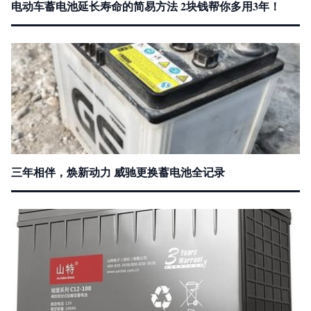
电动车蓄电池延长寿命的简易方法 2块钱帮你多用3年！
三年相伴，焕新动力 威驰更换蓄电池全记录