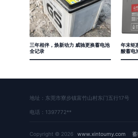
三年相伴，焕新动力 威驰更换蓄电池
年末钜惠 
全记录
酸蓄电
地址：东莞市寮步镇富竹山村东门五行17号
电话：1397772**
Copyright © 2026
www.xintoumy.com
蓄