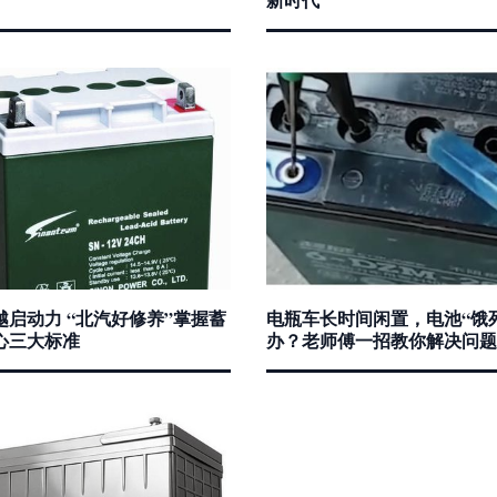
越启动力 “北汽好修养”掌握蓄
电瓶车长时间闲置，电池“饿
心三大标准
办？老师傅一招教你解决问题