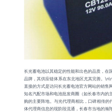
长光蓄电池以其稳定的性能和出色的品质，在
品牌，其供应链体系在东北地区尤其完善。\n\
直接的方式是访问长光蓄电池官方网站的销售
知名汽配市场和电池批发商圈（如长春市内的
购的主要阵地。与光代理商相比，口碑相传的代
体代理商信息的现阶段流通，长春市当地的瀚