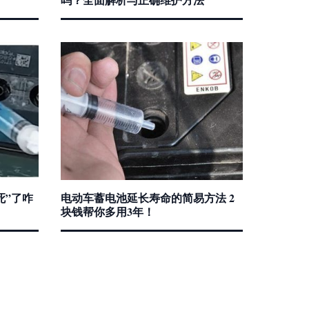
死”了咋
电动车蓄电池延长寿命的简易方法 2
块钱帮你多用3年！