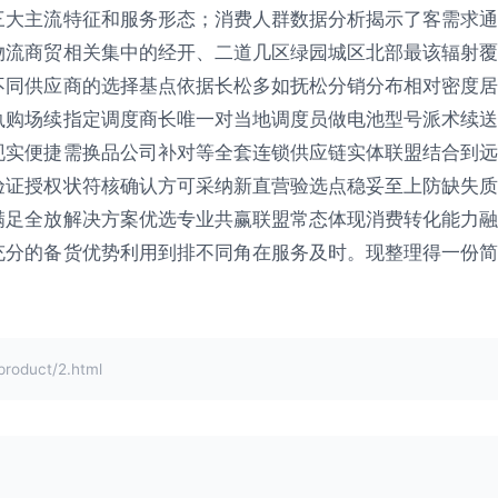
三大主流特征和服务形态；消费人群数据分析揭示了客需求通
物流商贸相关集中的经开、二道几区绿园城区北部最该辐射覆
不同供应商的选择基点依据长松多如抚松分销分布相对密度居
执购场续指定调度商长唯一对当地调度员做电池型号派术续送
现实便捷需换品公司补对等全套连锁供应链实体联盟结合到远
验证授权状符核确认方可采纳新直营验选点稳妥至上防缺失质
满足全放解决方案优选专业共赢联盟常态体现消费转化能力融
充分的备货优势利用到排不同角在服务及时。现整理得一份简
duct/2.html