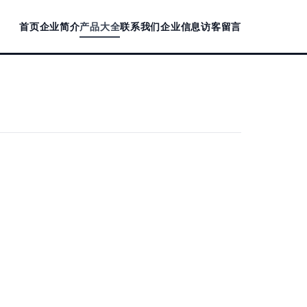
首页
企业简介
产品大全
联系我们
企业信息
访客留言