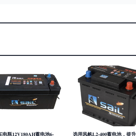
电瓶12V180AH蓄电池6-
选用风帆L2-400蓄电池，提