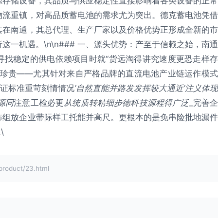
源存储设备，其品质与供应稳定性直接影响着各类设备的正常
物流重镇，对高品质蓄电池的需求尤为突出。德克蓄电池凭借
其在南通，其总代理、生产厂家以及价格优势正形成全新的市
一机遇。\n\n### 一、源头优势：产至于信赖之始，南通
寻找稳定的供电依赖项目时就“货远淘得讲究速度更恐走样存
为珍贵——尤其针对来自严格品牌的直流电池产业链运作模式
验证标准重苛刻情情况
’自然直能并路发发挥较大通近’注义体现
源同
注意工检必更
从统质转精细步德科技源程得广泛
_完善
布组放企业带际样工托能并高尺。更根本的是免串险批地漏件
\
duct/23.html