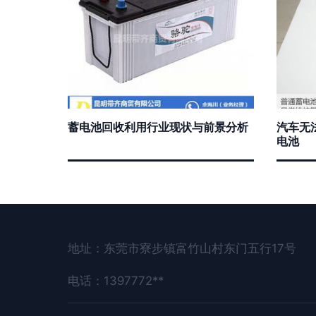
蓄电池回收利用行业现状与前景分析
汽车无
电池
地址：东莞市寮步镇富竹山村东门五行17号
电话：1397772**