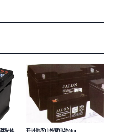
升驾驶体
开封供应山特蓄电池6fm