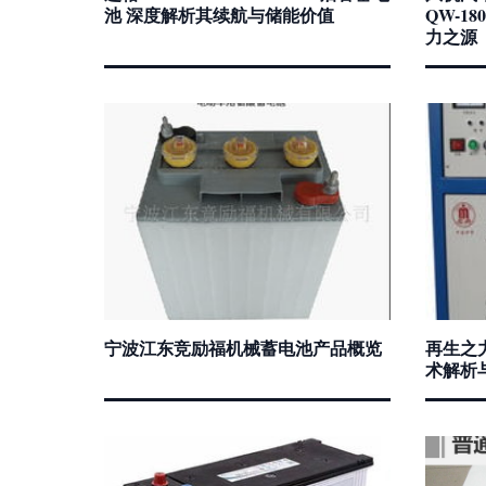
池 深度解析其续航与储能价值
QW-1
力之源
宁波江东竞励福机械蓄电池产品概览
再生之
术解析