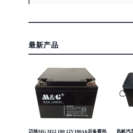
最新产品
迈格MG M12 180 12V180Ah后备蓄电
风帆汽车